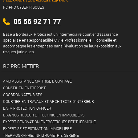
ASSURANCE TOUS RISQUES BUREAUX
Marchand de biens, Aménageur, Promoteur..
RC PRO CYBER RISQUES
Marketing et communication
05 56 92 71 77
Médias et Industries Culturelles
Métiers de la sécurité
Basé à Bordeaux, Protexi est un intermédiaire courtier d'assurance
spécialisé en Responsabilité Civile Professionnelle. Il conseille et
Métiers des services et du bien-être
accompagne les entreprises dans l'évaluation de leur exposition aux
risques juridiques.
Portage salarial
Startup HealthTech
RC PRO MÉTIER
Tourisme Pro
AMO ASSISTANCE MAITRISE D'OUVRAGE
CONSEIL EN ENTREPRISE
COORDONNATEUR SPS
COURTIER EN TRAVAUX ET ARCHITECTE D’INTÉRIEUR
DATA PROTECTION OFFICER
DIAGNOSTIQUEUR ET TECHNICIEN IMMOBILIERS
EXPERT RÉNOVATION ENERGÉTIQUES BET THERMIQUE
EXPERTISE ET ESTIMATION IMMOBILIÈRE
THERMOGRAPHIE, INFILTROMÉTRIE, SEREINE