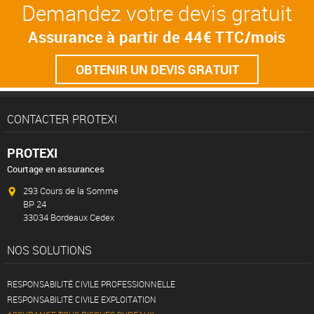
Demandez votre devis gratuit
Assurance à partir de 44€ TTC/mois
OBTENIR UN DEVIS GRATUIT
AMO Assistance Maitrise d'Ouvrage
Conseil en entreprise
CONTACTER PROTEXI
Coordonnateur SPS
PROTEXI
Courtier en Travaux et Architecte d’Intérieur
Courtage en assurances
Data Protection Officer
293 Cours de la Somme
BP 24
Diagnostiqueur et technicien immobiliers
33034 Bordeaux Cedex
Expert Rénovation Energétiques BET Therm
NOS SOLUTIONS
Expertise et estimation immobilière
Thermographie, Infiltrométrie, Sereine
RESPONSABILITÉ CIVILE PROFESSIONNELLE
Informatique / Logiciels / Web / IA
RESPONSABILITÉ CIVILE EXPLOITATION