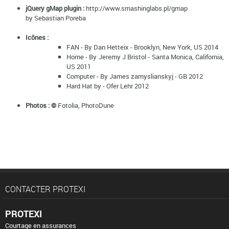
jQuery gMap plugin :
http://www.smashinglabs.pl/gmap
by Sebastian Poreba
Icônes :
FAN - By Dan Hetteix - Brooklyn, New York, US 2014
Home - By Jeremy J Bristol - Santa Monica, California,
US 2011
Computer - By James zamyslianskyj - GB 2012
Hard Hat by - Ofer Lehr 2012
Photos :
©
Fotolia, PhotoDune
CONTACTER PROTEXI
PROTEXI
Courtage en assurances